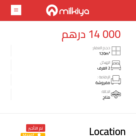
درهم
14 000
حجم العقار:
120
m²
الهيكل
2 الغرف
الإقامة :
مفروشة
الحالة:
متاح
Location
تم التأجير
Maarif