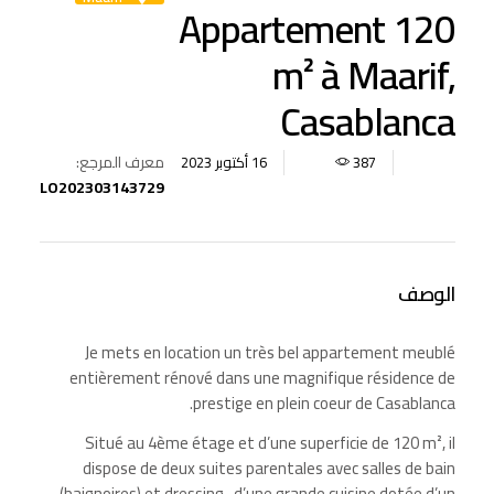
Appartement 120
m² à Maarif,
Casablanca
معرف المرجع:
16 أكتوبر 2023
387
LO202303143729
الوصف
Je mets en location un très bel appartement meublé
entièrement rénové dans une magnifique résidence de
prestige en plein coeur de Casablanca.
Situé au 4ème étage et d’une superficie de 120 m², il
dispose de deux suites parentales avec salles de bain
(baignoires) et dressing , d’une grande cuisine dotée d’un