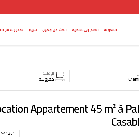
المدونة
انضم إلى ملكية
ابحث عن وكيل
للبيع
تقدير سعر الع
ل
الإقامة :
مفروشة
ocation Appartement 45 m² à Pal
Casab
1264