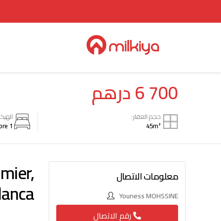
6 700
درهم
حجم العقار:
الهيك
1 Chambre
45
m²
mier,
معلومات الاتصال
lanca
Youness MOHSSINE
رقم الاتصال