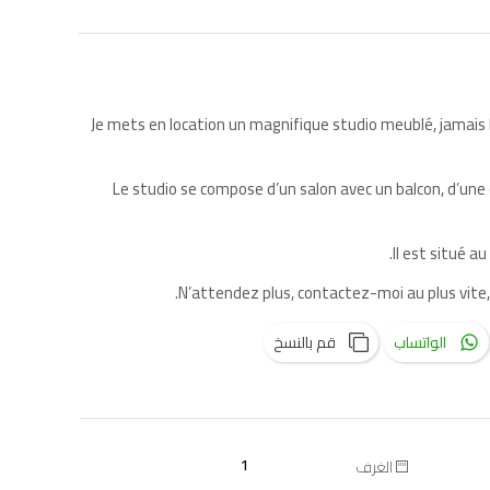
Je mets en location un magnifique studio meublé, jamais h
Le studio se compose d’un salon avec un balcon, d’une
Il est situé 
N’attendez plus, contactez-moi au plus vite, p
الواتساب
قم بالنسخ
1
الغرف