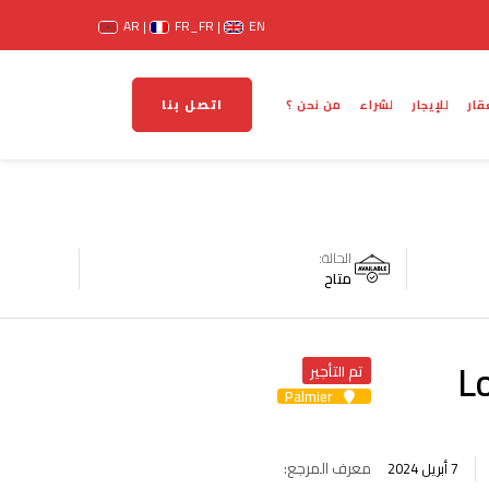
AR
FR_FR
EN
اتصل بنا
قار
للإيجار
لشراء
من نحن ؟
الحالة:
متاح
L
تم التأجير
Palmier
معرف المرجع:
7 أبريل 2024