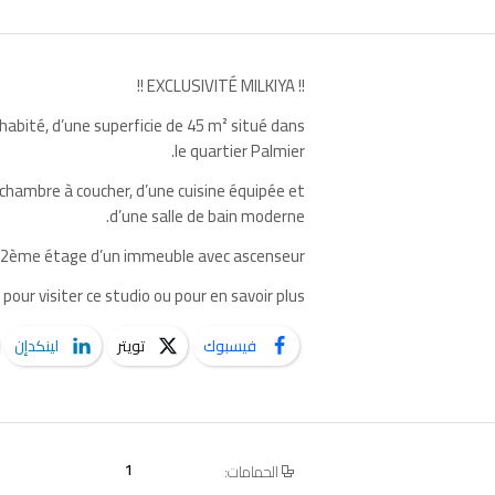
!! EXCLUSIVITÉ MILKIYA !!
abité, d’une superficie de 45 m² situé dans
le quartier Palmier.
 chambre à coucher, d’une cuisine équipée et
d’une salle de bain moderne.
au 2ème étage d’un immeuble avec ascenseur.
our visiter ce studio ou pour en savoir plus.
فيسبوك
تويتر
لينكدإن
1
الحمامات: