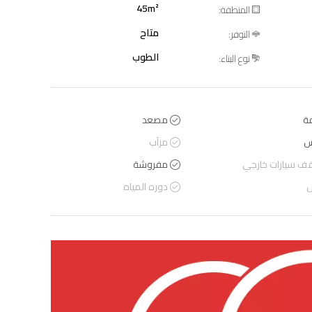
45m²
المنطقة:
متاح
التوفر:
الطوب
نوع البناء:
ة
مصعد
س
مرآب
ف سيارات خارجي
مفروشة
س
دوره المياه