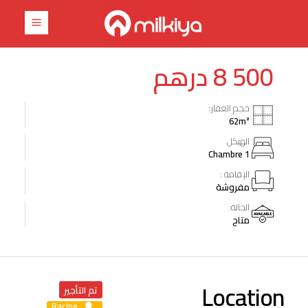
درهم
8 500
حجم العقار:
62
m²
الهيكل
1 Chambre
الإقامة :
مفروشة
الحالة:
متاح
Location
تم التأجير
Racine