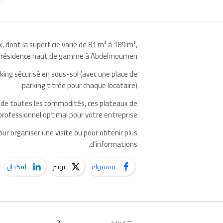
 dont la superficie varie de 81 m² à 189 m²,
e résidence haut de gamme à Abdelmoumen.
king sécurisé en sous-sol (avec une place de
parking titrée pour chaque locataire).
 de toutes les commodités, ces plateaux de
ofessionnel optimal pour votre entreprise.
r organiser une visite ou pour obtenir plus
d’informations.
فيسبوك
تويتر
لينكدإن
2