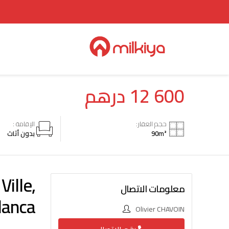
درهم
12 600
حجم العقار:
الإقامة :
بدون أثاث
90
m²
ille,
معلومات الاتصال
lanca
Olivier CHAVOIN