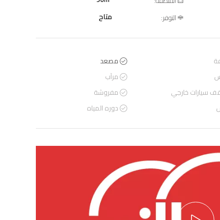
المنطقة:
متاح
التوفر:
ة
مصعد
س
مرآب
ف سيارات خارجي
مفروشة
س
دوره المياه