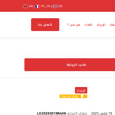
AR
FR_FR
EN
اتصل بنا
قار
للإيجار
لشراء
من نحن ؟
طلب الزيارة
للإيجار
Centre Ville
LO202503186456
معرف المرجع:
19 مارس 2025