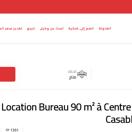
المدونة
انضم إلى ملكية
ابحث عن وكيل
للبيع
تقدير سعر الع
الحالة:
متاح
Location Bureau 90 m² à Centre V
Casab
1361