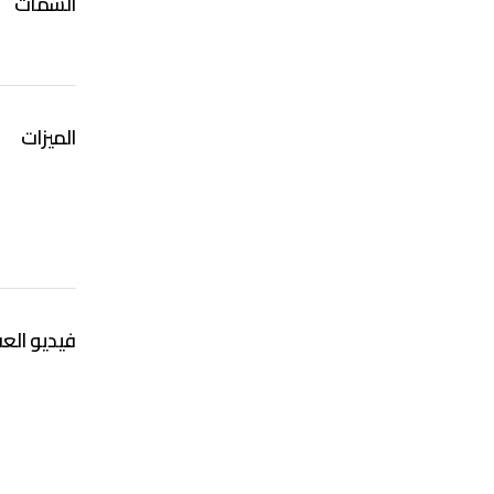
السمات
الميزات
فيديو العق