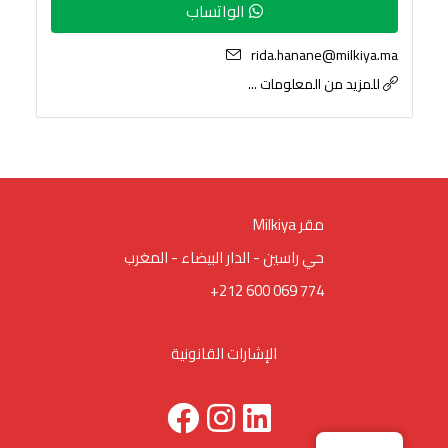
الواتساب
rida.hanane@milkiya.ma
للمزيد من المعلومات ...
Milkiya مقر
حي راسين - الدار البيضاء - المغرب
+212 600 069 774
الإشارات القانونية