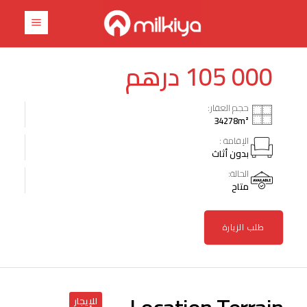
درهم
105 000
حجم العقار:
34278
m²
الإقامة :
بدون أثاث
الحالة:
متاح
طلب الزيارة
للإيجار