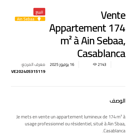
Vente
للبيع
Ain Sebaa
Appartement 174
m² à Ain Sebaa,
Casablanca
معرف المرجع:
16 يوليوز 2025
2143
VE202405315119
الوصف
Je mets en vente un appartement lumineux de 174 m² à
usage professionnel ou résidentiel, situé à Ain Sbaa,
Casablanca.