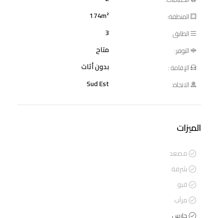
174m²
المنطقة:
3
الطابق
متاح
التوفر:
بدون أثاث
الإقامة :
Sud Est
الاتجاه:
الميزات
مصعد
شرفة
قبو
مرآب
حارس