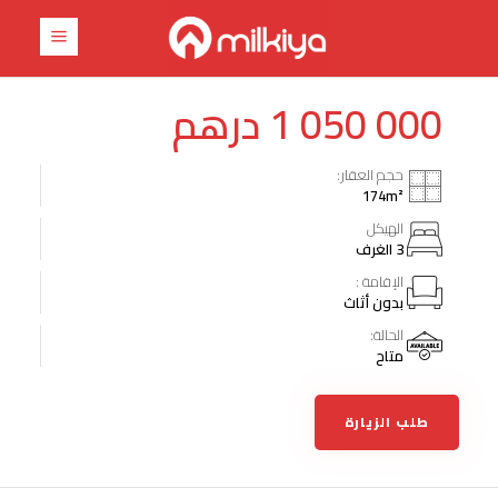
درهم
1 050 000
حجم العقار:
174
m²
الهيكل
3 الغرف
الإقامة :
بدون أثاث
الحالة:
متاح
طلب الزيارة