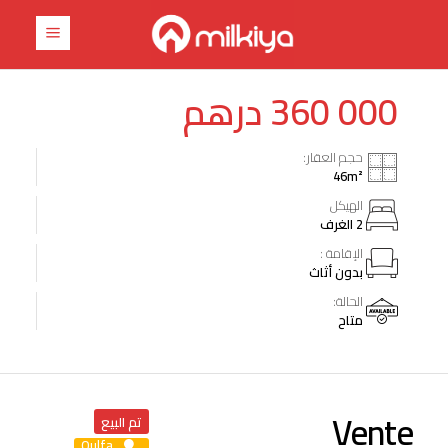
360 000
درهم
حجم العقار:
46
m²
الهيكل
2 الغرف
الإقامة :
بدون أثاث
الحالة:
متاح
Vente
تم البيع
Oulfa