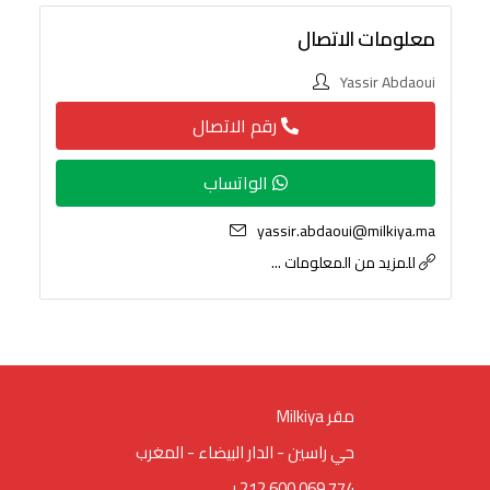
معلومات الاتصال
Yassir Abdaoui
رقم الاتصال
الواتساب
yassir.abdaoui@milkiya.ma
للمزيد من المعلومات ...
Milkiya مقر
حي راسين - الدار البيضاء - المغرب
+212 600 069 774