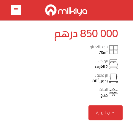
درهم
850 000
حجم العقار:
70
m²
الهيكل
2 الغرف
الإقامة :
بدون أثاث
الحالة:
متاح
طلب الزيارة