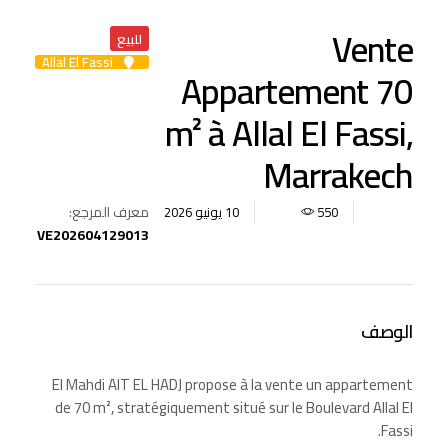
Vente
للبيع
Allal El Fassi
Appartement 70
m² à Allal El Fassi,
Marrakech
معرف المرجع:
10 يونيو 2026
550
VE202604129013
الوصف
El Mahdi AIT EL HADJ propose à la vente un appartement
de 70 m², stratégiquement situé sur le Boulevard Allal El
Fassi.