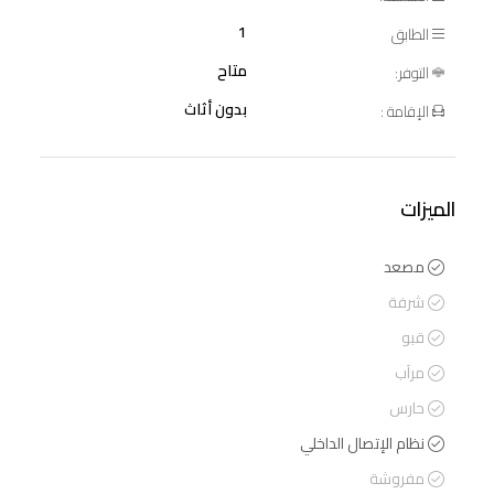
1
الطابق
متاح
التوفر:
بدون أثاث
الإقامة :
الميزات
مصعد
شرفة
قبو
مرآب
حارس
نظام الإتصال الداخلي
مفروشة