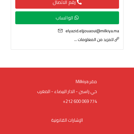
رقم الاتصال
الواتساب
elyazid.eljjouaoui@milkiya.ma
للمزيد من المعلومات ...
Milkiya مقر
حي راسين - الدار البيضاء - المغرب
+212 600 069 774
الإشارات القانونية