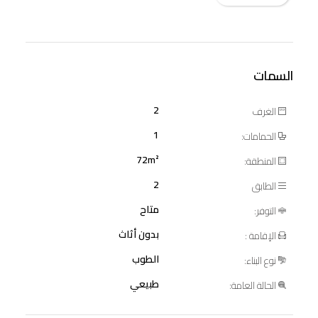
السمات
2
الغرف
1
الحمامات:
72m²
المنطقة:
2
الطابق
متاح
التوفر:
بدون أثاث
الإقامة :
الطوب
نوع البناء:
طبيعي
الحالة العامة: