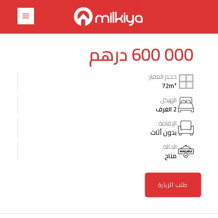
درهم
600 000
حجم العقار:
72
m²
الهيكل
2 الغرف
الإقامة :
بدون أثاث
الحالة:
متاح
طلب الزيارة