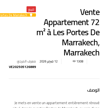
Vente
للبيع
Les Portes De Marrakech
Appartement 72
m² à Les Portes De
Marrakech,
Marrakech
معرف المرجع:
12 فبراير 2026
1308
VE202505126889
الوصف
Je mets en vente un appartement entièrement rénové