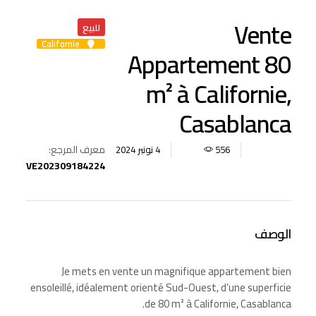
Vente
للبيع
Californie
Appartement 80
m² à Californie,
Casablanca
معرف المرجع:
4 نونبر 2024
556
VE202309184224
الوصف
Je mets en vente un magnifique appartement bien
ensoleillé, idéalement orienté Sud-Ouest, d’une superficie
de 80 m² à Californie, Casablanca.