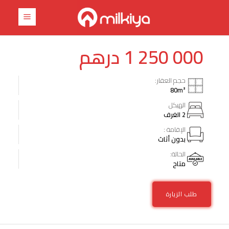
درهم
1 250 000
حجم العقار:
80
m²
الهيكل
2 الغرف
الإقامة :
بدون أثاث
الحالة:
متاح
طلب الزيارة