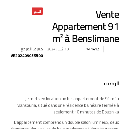
Vente
للبيع
Appartement 91
m² à Benslimane
معرف المرجع:
19 شتنبر 2024
1412
VE202409055500
الوصف
Je mets en location un bel appartement de 91 m² à
Mansouria, situé dans une résidence balnéaire fermée à
seulement 10 minutes de Bouznika.
L’appartement comprend un double salon lumineux, deux
chambres, deux salles de bain modernes et deux terrasses,