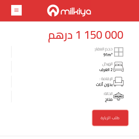
درهم
1 150 000
حجم العقار:
91
m²
الهيكل
2 الغرف
الإقامة :
بدون أثاث
الحالة:
متاح
طلب الزيارة