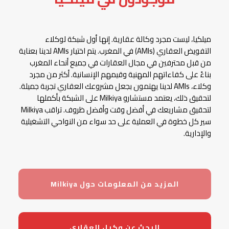
ميلكيا، ليست مجرد وكالة عقارية. إنها أول شبكة لوكلاء
التفويض العقاري (AMIs) في المغرب. يتم اختيار AMIs لدينا بعناية
من قبل محترفين في مجال العقارات في جميع أنحاء المغرب
بناءً على كفاءاتهم المهنية وقيمهم الإنسانية. أكثر من مجرد
وكلاء، AMIs لدينا يهتمون بجعل مشروعك العقاري تجربة جميلة.
لتحقيق ذلك، يعتمد مستشارو Milkiya على الشبكة بأكملها
لتحقيق مشاريعك في أفضل وقت وأفضل ظروف. تراقب Milkiya
سير كل خطوة في العملية على حد سواء من النواحي التشغيلية
والإدارية.
المزيد من المعلومات حول Milkiya
البحث عن وكيل العقاري