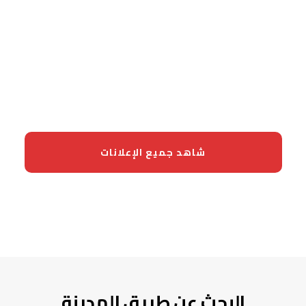
Vente Appartement 90 m²
à Av Abdelkrim El
Khattabi, Marrakech
1 700 000
درهم
مراكش
–
المغرب
,
ma
شاهد جميع الإعلانات
البحث عن طريق المدينة