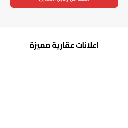
اعلانات عقارية مميزة
للبيع
Vente Maison 98 m² à
Oulfa, Casablanca
3 200 000
درهم
الدار البيضاء
–
المغرب
,
ma
20220