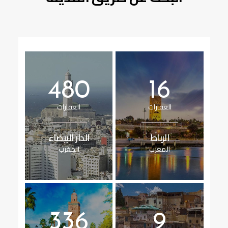
480
16
العقارات
العقارات
الرباط
الدار البيضاء
المغرب
المغرب
336
9