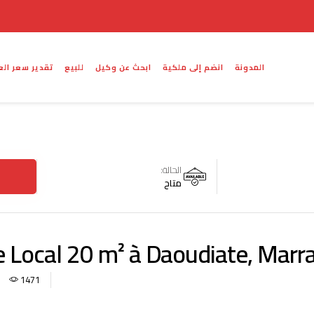
المدونة
انضم إلى ملكية
ابحث عن وكيل
للبيع
تقدير سعر الع
الحالة:
متاح
e Local 20 m² à Daoudiate, Marr
1471