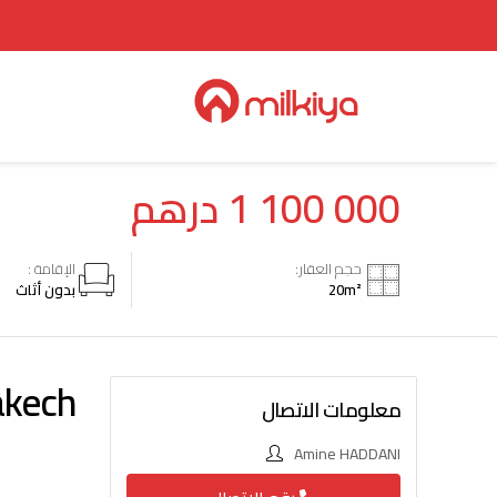
1 100 000
درهم
حجم العقار:
الإقامة :
m²
20
بدون أثاث
akech
معلومات الاتصال
Amine HADDANI