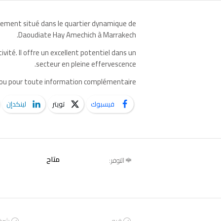
alement situé dans le quartier dynamique de
Daoudiate Hay Amechich à Marrakech.
ivité. Il offre un excellent potentiel dans un
secteur en pleine effervescence.
e ou pour toute information complémentaire.
فيسبوك
تويتر
لينكدإن
متاح
التوفر: