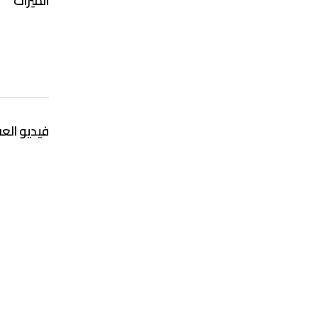
الميزات
فيديو العق