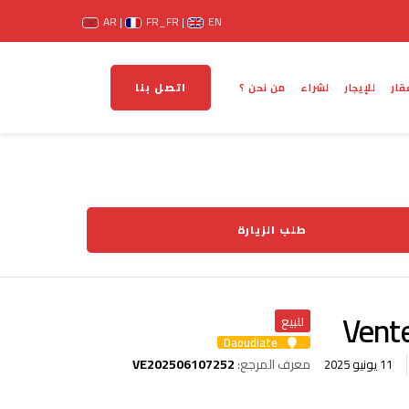
AR
FR_FR
EN
اتصل بنا
قار
للإيجار
لشراء
من نحن ؟
طلب الزيارة
Vent
للبيع
Daoudiate
معرف المرجع:
VE202506107252
11 يونيو 2025