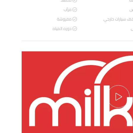
ة
مصعد
س
مرآب
ف سيارات خارجي
مفروشة
س
دوره المياه