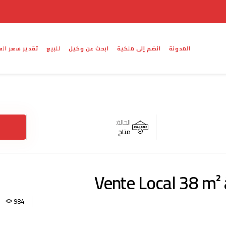
المدونة
انضم إلى ملكية
ابحث عن وكيل
للبيع
تقدير سعر الع
الحالة:
متاح
Vente Local 38 m² 
984