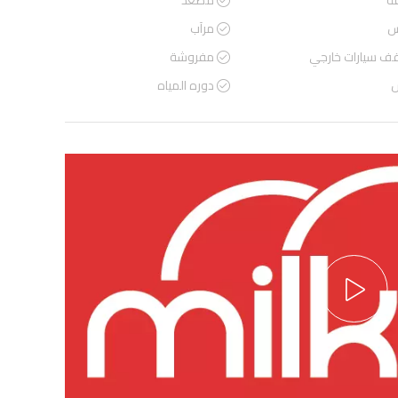
ة
مصعد
س
مرآب
ف سيارات خارجي
مفروشة
س
دوره المياه