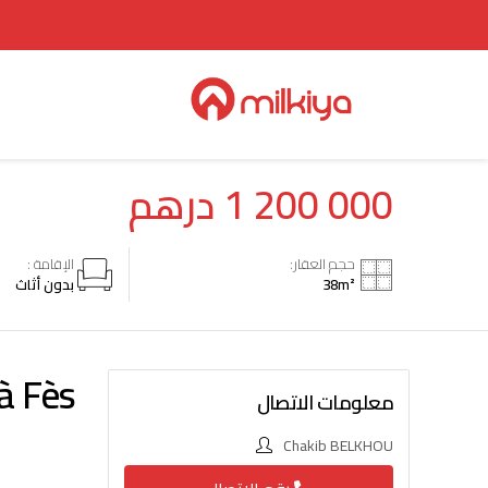
1 200 000
درهم
حجم العقار:
الإقامة :
m²
38
بدون أثاث
à Fès
معلومات الاتصال
Chakib BELKHOU