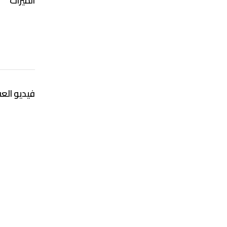
الميزات
فيديو العق