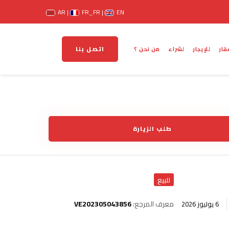
AR
FR_FR
EN
اتصل بنا
قار
للإيجار
لشراء
من نحن ؟
طلب الزيارة
للبيع
معرف المرجع:
VE202305043856
6 يوليوز 2026