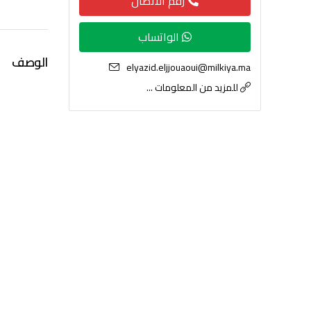
رقم الاتصال
الواتساب
الوصف
elyazid.eljjouaoui@milkiya.ma
للمزيد من المعلومات ...