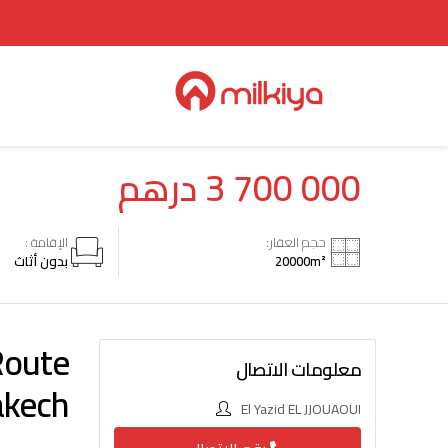
درهم
3 700 000
حجم العقار:
الإقامة :
بدون أثاث
20000
m²
Route
معلومات الاتصال
akech
El Yazid EL JJOUAOUI