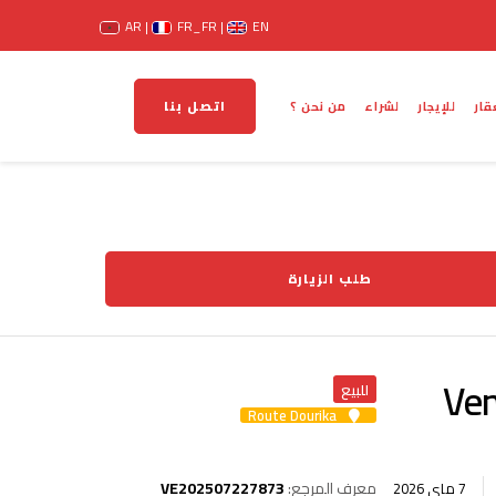
AR
FR_FR
EN
اتصل بنا
قار
للإيجار
لشراء
من نحن ؟
طلب الزيارة
Ven
للبيع
Route Dourika
VE202507227873
معرف المرجع:
7 ماي 2026