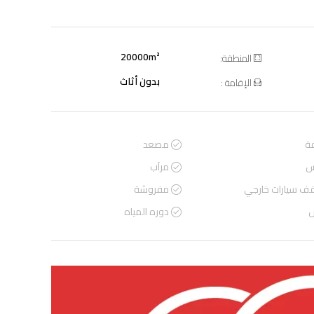
20000m²
المنطقة:
بدون أثاث
الإقامة :
ة
مصعد
س
مرآب
ف سيارات خارجي
مفروشة
س
دوره المياه