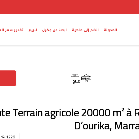
المدونة
انضم إلى ملكية
ابحث عن وكيل
للبيع
تقدير سعر الع
الحالة:
متاح
te Terrain agricole 20000 m² à 
D’ourika, Marr
1226