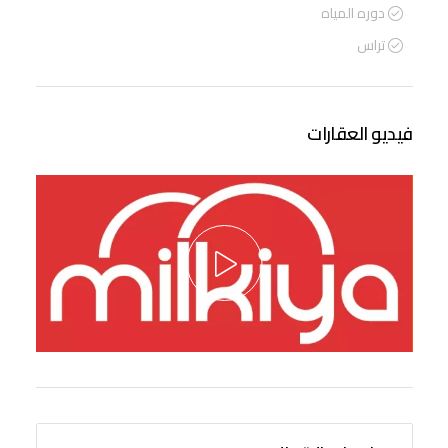
دوره المياه
تراس
فيديو العقارات