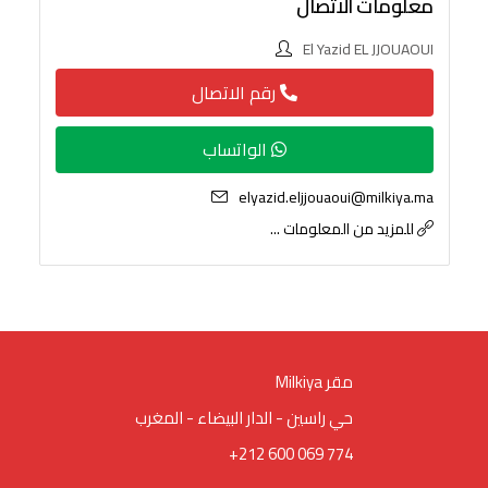
معلومات الاتصال
El Yazid EL JJOUAOUI
رقم الاتصال
الواتساب
elyazid.eljjouaoui@milkiya.ma
للمزيد من المعلومات ...
Milkiya مقر
حي راسين - الدار البيضاء - المغرب
+212 600 069 774