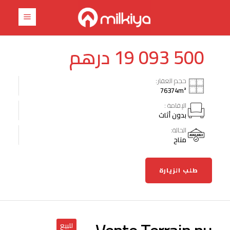
درهم
19 093 500
حجم العقار:
76374
m²
الإقامة :
بدون أثاث
الحالة:
متاح
طلب الزيارة
للبيع