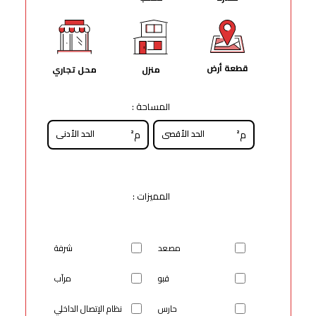
قطعة أرض
منزل
محل تجاري
المساحة :
م²
م²
المميزات :
مصعد
شرفة
قبو
مرآب
حارس
نظام الإتصال الداخلي