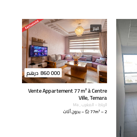
للبيع
860 000
درهم
Vente Appartement 77 m² à Centre
Ville, Temara
الرباط
–
المغرب
,
ma
2
–
77m²
–
بدون أثاث