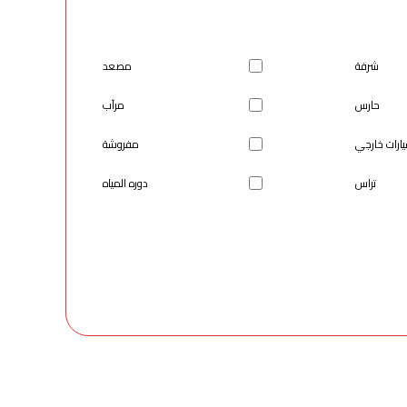
شرفة
مصعد
حارس
مرآب
رات خارجي
مفروشة
تراس
دوره المياه