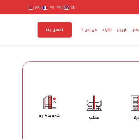
AR
FR_FR
EN
اتصل بنا
قار
للإيجار
لشراء
من نحن ؟
شقة سكنية
رة
مكتب