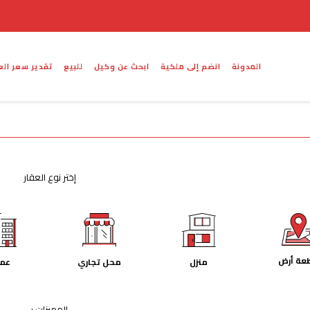
المدونة
انضم إلى ملكية
ابحث عن وكيل
للبيع
تقدير سعر الع
إختر نوع العقار
عة أرض
منزل
عما
محل تجاري
المميزات :