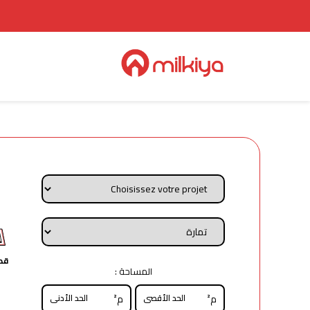
قط
المساحة :
م²
م²