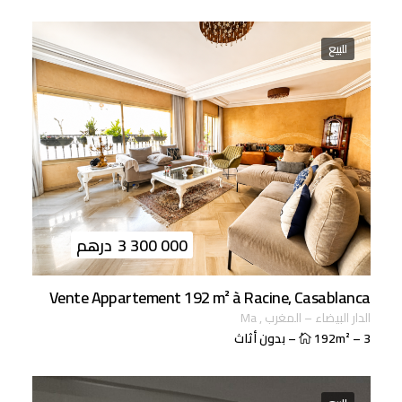
للبيع
3 300 000
درهم
Vente Appartement 192 m² à Racine, Casablanca
الدار البيضاء
–
المغرب
,
ma
3
–
192m²
–
بدون أثاث