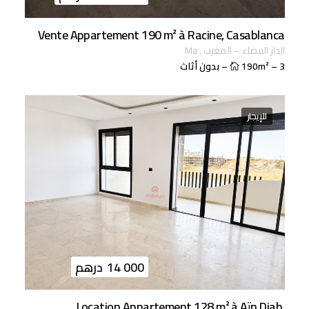
Vente Appartement 190 m² à Racine, Casablanca
الدار البيضاء
–
المغرب
,
ma
3
–
190m²
–
بدون أثاث
للإيجار
14 000
درهم
Location Appartement 128 m² à Aïn Diab,