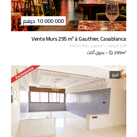
10 000 000
درهم
Vente Murs 295 m² à Gauthier, Casablanca
الدار البيضاء
–
المغرب
,
ma
20050
295m²
–
بدون أثاث
للبيع