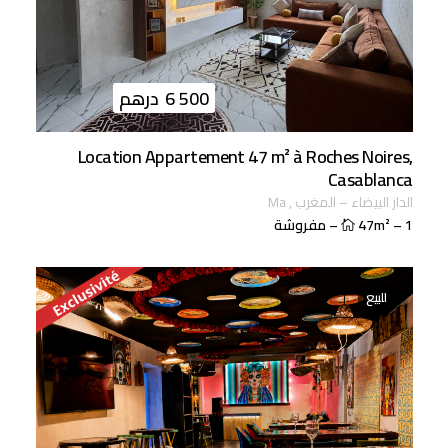
6 500
درهم
Location Appartement 47 m² à Roches Noires,
Casablanca
الدار البيضاء
–
المغرب
,
ma
1
–
47m²
–
مفروشة
للبيع