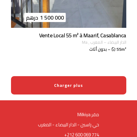
1 500 000
درهم
Vente Local 55 m² à Maarif, Casablanca
الدار البيضاء
–
المغرب
,
ma
55m²
–
بدون أثاث
Charger plus
Milkiya مقر
حي راسين - الدار البيضاء - المغرب
+212 600 069 774