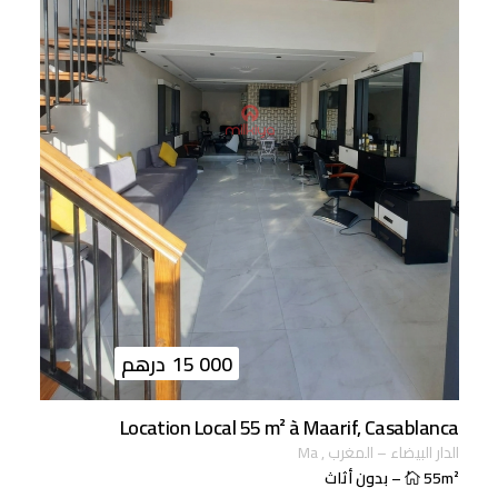
15 000
درهم
Location Local 55 m² à Maarif, Casablanca
الدار البيضاء
–
المغرب
,
ma
55m²
–
بدون أثاث