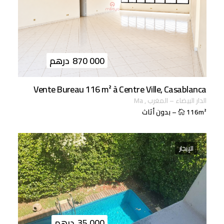
870 000
درهم
Vente Bureau 116 m² à Centre Ville, Casablanca
الدار البيضاء
–
المغرب
,
ma
116m²
–
بدون أثاث
للإيجار
35 000
درهم