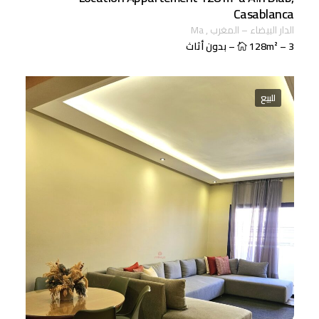
Casablanca
الدار البيضاء
–
المغرب
,
ma
3
–
128m²
–
بدون أثاث
للبيع