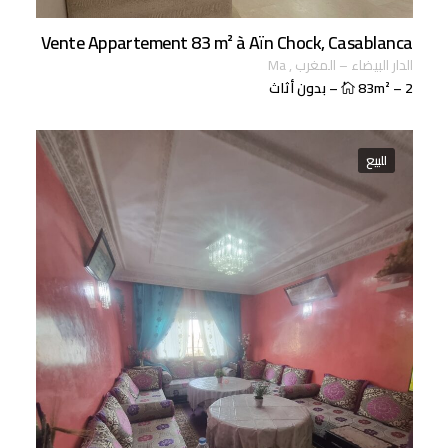
Vente Appartement 83 m² à Aïn Chock, Casablanca
الدار البيضاء
–
المغرب
,
ma
2
–
83m²
–
بدون أثاث
للبيع