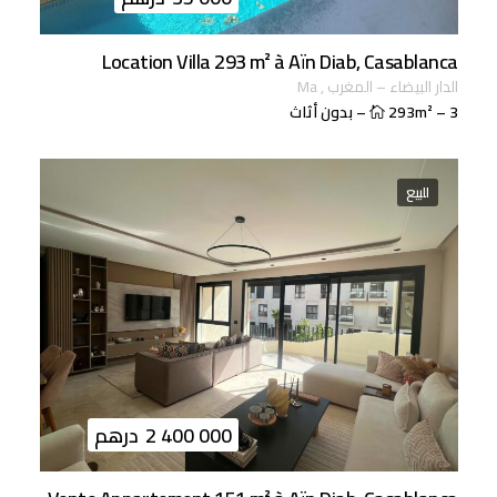
Location Villa 293 m² à Aïn Diab, Casablanca
الدار البيضاء
–
المغرب
,
ma
3
–
293m²
–
بدون أثاث
للبيع
2 400 000
درهم