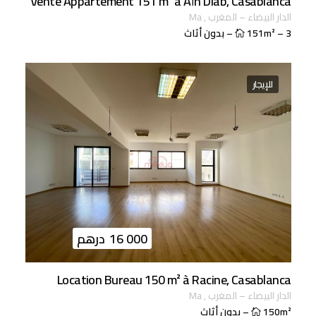
Vente Appartement 151 m² à Aïn Diab, Casablanca
الدار البيضاء
–
المغرب
,
ma
3
–
151m²
–
بدون أثاث
للإيجار
16 000
درهم
Location Bureau 150 m² à Racine, Casablanca
الدار البيضاء
–
المغرب
,
ma
150m²
–
بدون أثاث