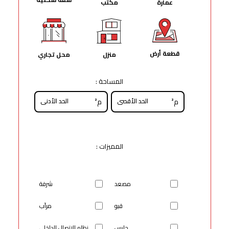
عمارة
مكتب
قطعة أرض
منزل
محل تجاري
المساحة :
م²
م²
المميزات :
مصعد
شرفة
قبو
مرآب
حارس
نظام الإتصال الداخلي