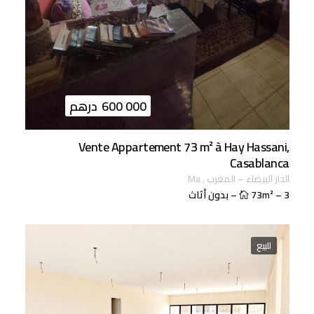
600 000
درهم
Vente Appartement 73 m² à Hay Hassani,
Casablanca
الدار البيضاء
–
المغرب
,
ma
3
–
73m²
–
بدون أثاث
للبيع