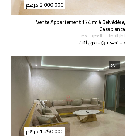
2 000 000
درهم
Vente Appartement 174 m² à Belvédère,
Casablanca
الدار البيضاء
–
المغرب
,
ma
3
–
174m²
–
بدون أثاث
للبيع
1 250 000
درهم