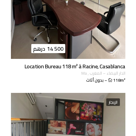
14 500
درهم
Location Bureau 118 m² à Racine, Casablanca
الدار البيضاء
–
المغرب
,
ma
118m²
–
بدون أثاث
للإيجار