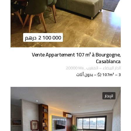
2 100 000
درهم
Vente Appartement 107 m² à Bourgogne,
Casablanca
الدار البيضاء
–
المغرب
,
ma
20000
3
–
107m²
–
بدون أثاث
للإيجار