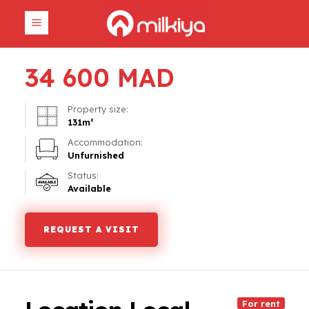
34 600
MAD
Property size:
131
m²
Accommodation:
Unfurnished
Status:
Available
REQUEST A VISIT
For rent