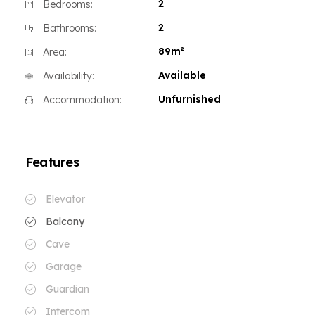
2
Bedrooms:
2
Bathrooms:
89m²
Area:
Available
Availability:
Unfurnished
Accommodation:
Features
Elevator
Balcony
Cave
Garage
Guardian
Intercom