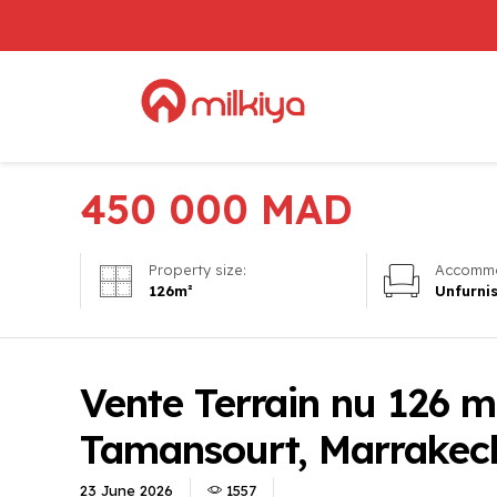
450 000
MAD
Property size:
Accommo
126
m²
Unfurni
Vente Terrain nu 126 m
Tamansourt, Marrakec
23 June 2026
1557