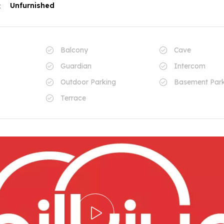
Unfurnished
:
Balcony
Cave
Guardian
Intercom
Outdoor Parking
Basement Park
Terrace