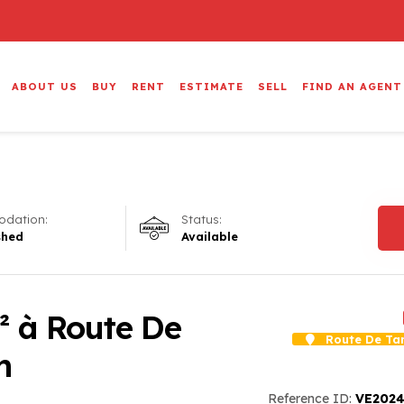
ABOUT US
BUY
RENT
ESTIMATE
SELL
FIND AN AGENT
dation:
Status:
shed
Available
² à Route De
Route De Ta
h
Reference ID:
VE2024