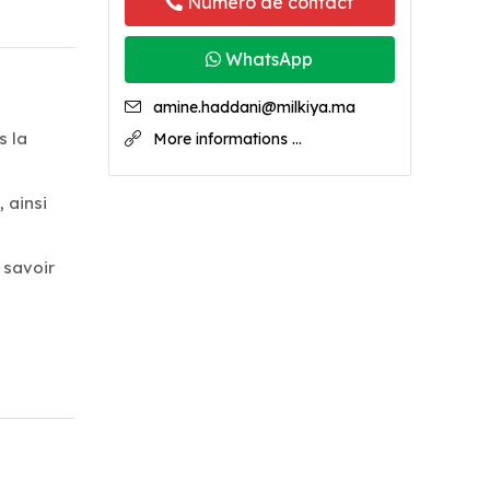
Numéro de contact
WhatsApp
amine.haddani@milkiya.ma
s la
More informations ...
 ainsi
 savoir