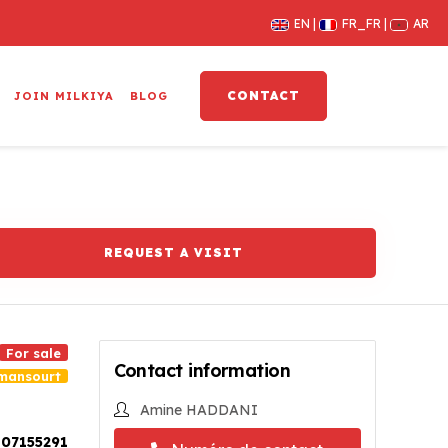
EN
FR_FR
AR
CONTACT
JOIN MILKIYA
BLOG
REQUEST A VISIT
For sale
Contact information
mansourt
Amine HADDANI
07155291