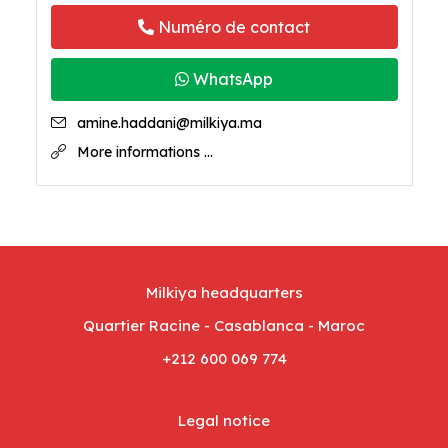
Numéro de contact
WhatsApp
amine.haddani@milkiya.ma
More informations ...
Milkiya headquarters
Quartier Racine - Casablanca - Maroc
+212 600 069 774
Legal notice