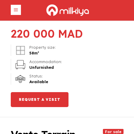
220 000
MAD
Property size:
58
m²
Accommodation:
Unfurnished
Status:
Available
REQUEST A VISIT
For sale