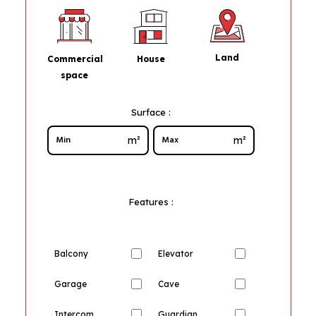
Land
House
Commercial
space
Surface :
m²
m²
Features :
Balcony
Elevator
Garage
Cave
Intercom
Guardian