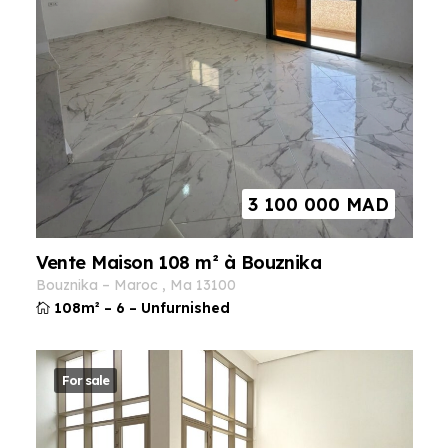
3 100 000
MAD
Vente Maison 108 m² à Bouznika
bouznika
–
maroc
,
ma
13100
108m²
–
6
–
Unfurnished
For sale