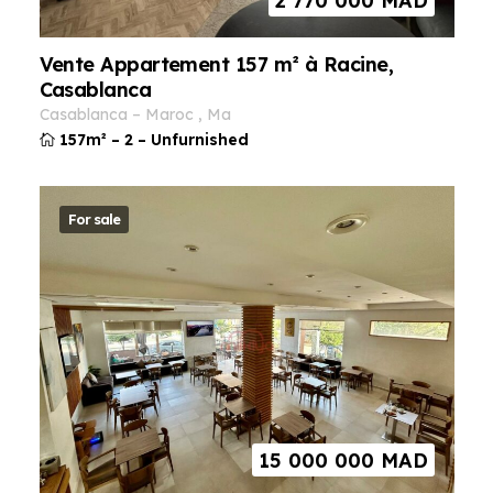
2 770 000
MAD
Vente Appartement 157 m² à Racine,
Casablanca
casablanca
–
maroc
,
ma
157m²
–
2
–
Unfurnished
For sale
15 000 000
MAD