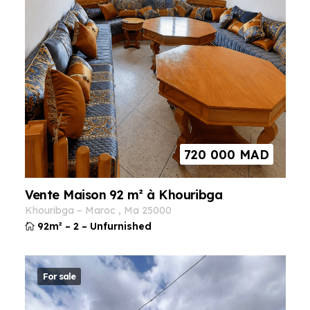
720 000
MAD
Vente Maison 92 m² à Khouribga
khouribga
–
maroc
,
ma
25000
92m²
–
2
–
Unfurnished
For sale