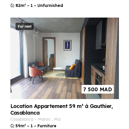
82m²
–
1
–
Unfurnished
For rent
7 500
MAD
Location Appartement 59 m² à Gauthier,
Casablanca
casablanca
–
maroc
,
ma
59m²
–
1
–
Furniture