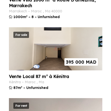
Marrakech
marrakech
–
maroc
,
ma
40000
1000m²
–
8
–
Unfurnished
For sale
395 000
MAD
Vente Local 87 m² à Kénitra
kénitra
–
maroc
,
ma
87m²
–
Unfurnished
For rent