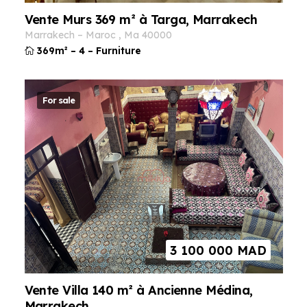
Vente Murs 369 m² à Targa, Marrakech
marrakech
–
maroc
,
ma
40000
369m²
–
4
–
Furniture
For sale
3 100 000
MAD
Vente Villa 140 m² à Ancienne Médina,
Marrakech