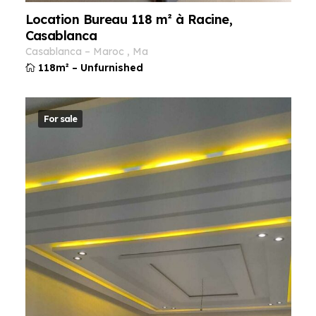
Location Bureau 118 m² à Racine,
Casablanca
casablanca
–
maroc
,
ma
118m²
–
Unfurnished
For sale