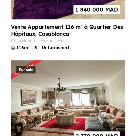
1 840 000
MAD
Vente Appartement 116 m² à Quartier Des
Hôpitaux, Casablanca
casablanca
–
maroc
,
ma
116m²
–
3
–
Unfurnished
For sale