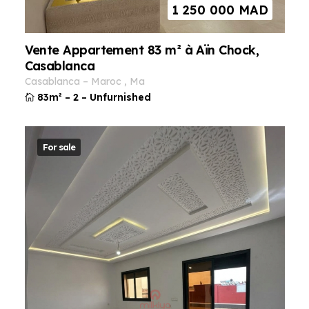
1 250 000
MAD
Vente Appartement 83 m² à Aïn Chock,
Casablanca
casablanca
–
maroc
,
ma
83m²
–
2
–
Unfurnished
For sale