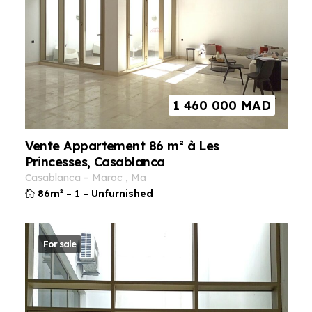
1 460 000
MAD
Vente Appartement 86 m² à Les
Princesses, Casablanca
casablanca
–
maroc
,
ma
86m²
–
1
–
Unfurnished
For sale