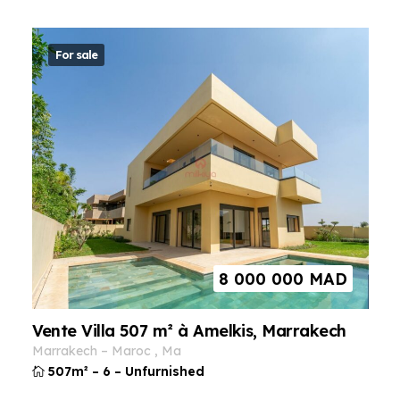
For sale
8 000 000
MAD
Vente Villa 507 m² à Amelkis, Marrakech
marrakech
–
maroc
,
ma
507m²
–
6
–
Unfurnished