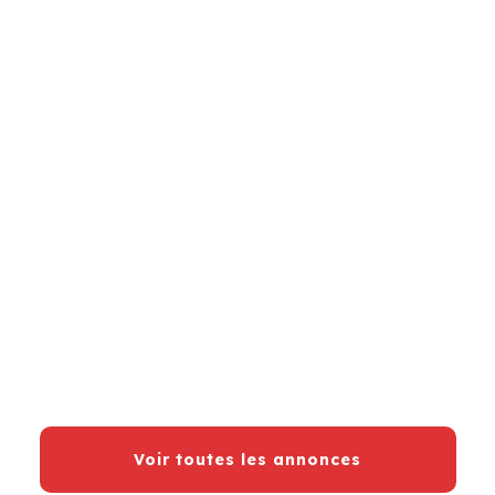
Vente Appartement
90 m² à Av
Abdelkrim El
Khattabi, Marrakech
1 700 000
MAD
marrakech
–
maroc
,
ma
Voir toutes les annonces