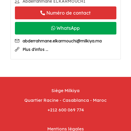
Abderrahmane ELKARMOUCHI
Numéro de contact
WhatsApp
abderrahmane.elkarmouchi@milkiya.ma
Plus d'infos ...
Siège Milkiya
Quartier Racine - Casablanca - Maroc
+212 600 069 774
Mentions légales