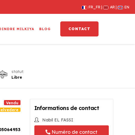
FR_FR
AR
EN
CONTACT
OINDRE MILKIYA
BLOG
statut:
Libre
Vendu
Informations de contact
elvedere
Nabil EL FASSI
05064953
Numéro de contact