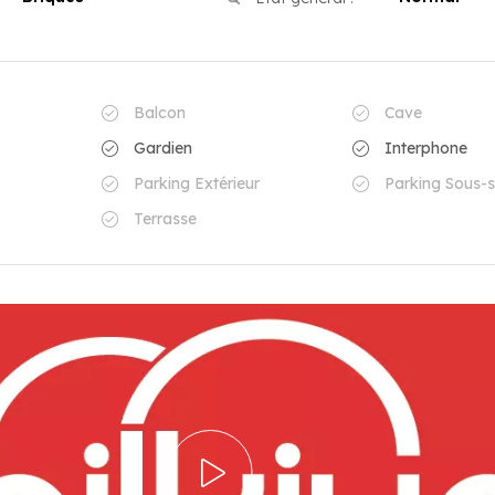
Balcon
Cave
Gardien
Interphone
Parking Extérieur
Parking Sous-s
Terrasse