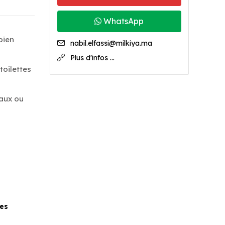
WhatsApp
bien
nabil.elfassi@milkiya.ma
Plus d'infos ...
toilettes
eaux ou
es