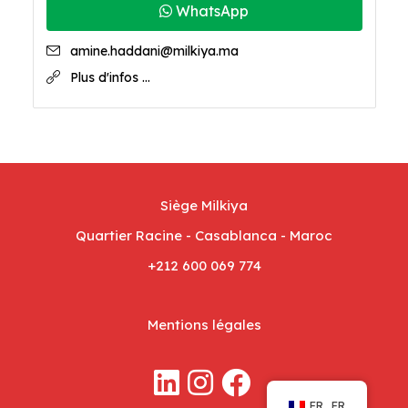
WhatsApp
amine.haddani@milkiya.ma
Plus d'infos ...
Siège Milkiya
Quartier Racine - Casablanca - Maroc
+212 600 069 774
Mentions légales
FR_FR