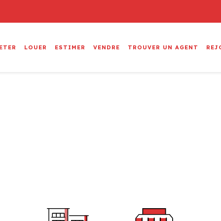
ETER
LOUER
ESTIMER
VENDRE
TROUVER UN AGENT
REJ
tre expérience immobilière 