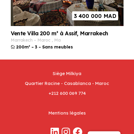
3 400 000
MAD
Vente Villa 200 m² à Assif, Marrakech
marrakech
–
maroc
,
ma
200m²
–
3
–
Sans meubles
Siège Milkiya
Quartier Racine - Casablanca - Maroc
+212 600 069 774
Mentions légales