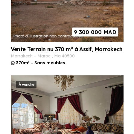
9 300 000
MAD
Vente Terrain nu 370 m² à Assif, Marrakech
marrakech
–
maroc
,
ma
40500
370m²
–
Sans meubles
À vendre