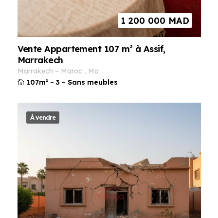
1 200 000
MAD
Vente Appartement 107 m² à Assif,
Marrakech
marrakech
–
maroc
,
ma
107m²
–
3
–
Sans meubles
À vendre