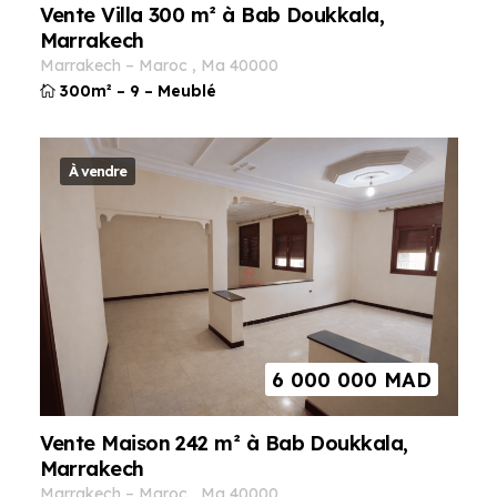
Vente Villa 300 m² à Bab Doukkala,
Marrakech
marrakech
–
maroc
,
ma
40000
300m²
–
9
–
Meublé
À vendre
6 000 000
MAD
Vente Maison 242 m² à Bab Doukkala,
Marrakech
marrakech
–
maroc
,
ma
40000