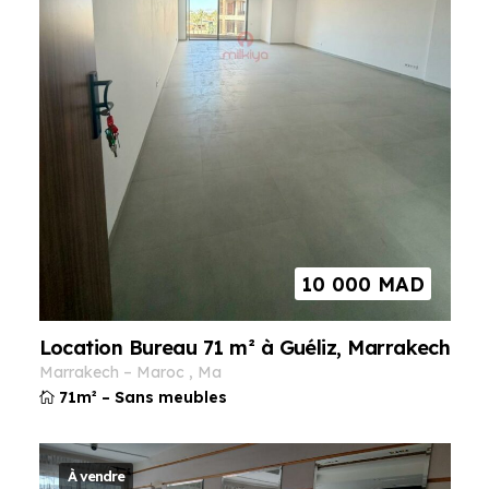
10 000
MAD
Location Bureau 71 m² à Guéliz, Marrakech
marrakech
–
maroc
,
ma
71m²
–
Sans meubles
À vendre