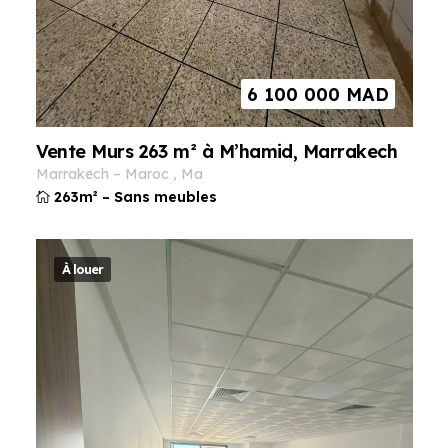
6 100 000
MAD
Vente Murs 263 m² à M’hamid, Marrakech
marrakech
–
maroc
,
ma
263m²
–
Sans meubles
À louer