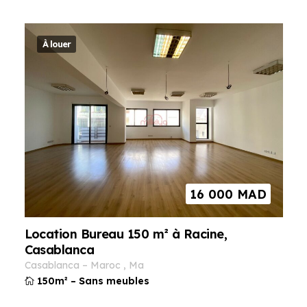
À louer
16 000
MAD
Location Bureau 150 m² à Racine,
Casablanca
casablanca
–
maroc
,
ma
150m²
–
Sans meubles