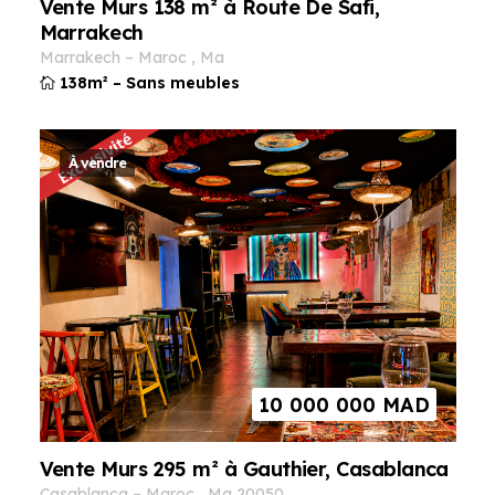
Vente Murs 138 m² à Route De Safi,
Marrakech
marrakech
–
maroc
,
ma
138m²
–
Sans meubles
À vendre
10 000 000
MAD
Vente Murs 295 m² à Gauthier, Casablanca
casablanca
–
maroc
,
ma
20050