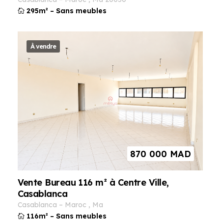
295m²
–
Sans meubles
À vendre
870 000
MAD
Vente Bureau 116 m² à Centre Ville,
Casablanca
casablanca
–
maroc
,
ma
116m²
–
Sans meubles