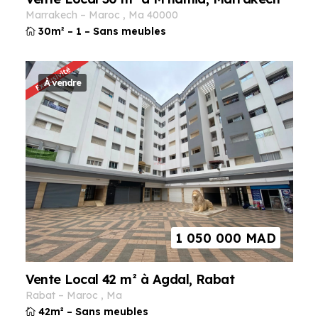
marrakech
–
maroc
,
ma
40000
30m²
–
1
–
Sans meubles
À vendre
1 050 000
MAD
Vente Local 42 m² à Agdal, Rabat
rabat
–
maroc
,
ma
42m²
–
Sans meubles