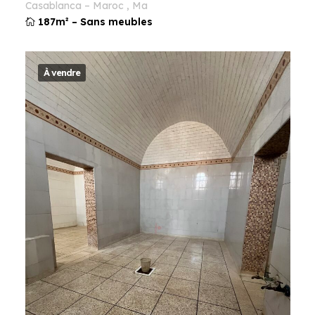
casablanca
–
maroc
,
ma
187m²
–
Sans meubles
À vendre