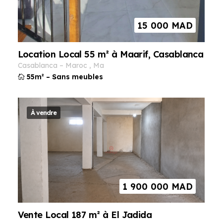
15 000
MAD
Location Local 55 m² à Maarif, Casablanca
casablanca
–
maroc
,
ma
55m²
–
Sans meubles
À vendre
1 900 000
MAD
Vente Local 187 m² à El Jadida