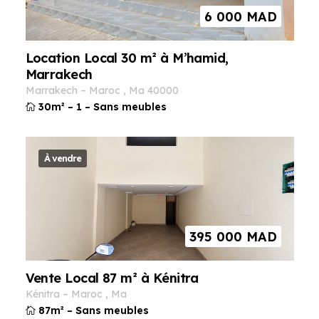
6 000
MAD
Location Local 30 m² à M’hamid,
Marrakech
marrakech
–
maroc
,
ma
40000
30m²
–
1
–
Sans meubles
À vendre
395 000
MAD
Vente Local 87 m² à Kénitra
kénitra
–
maroc
,
ma
87m²
–
Sans meubles