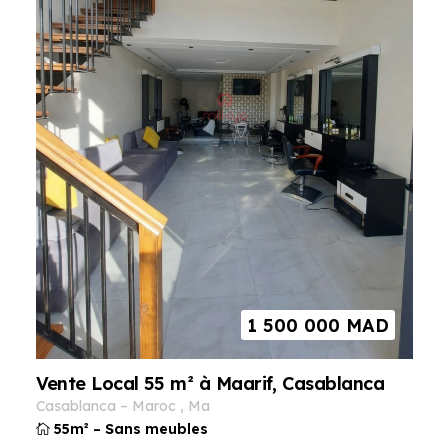
1 500 000
MAD
Vente Local 55 m² à Maarif, Casablanca
casablanca
–
maroc
,
ma
55m²
–
Sans meubles