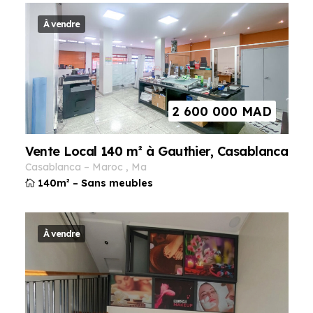
À vendre
2 600 000
MAD
Vente Local 140 m² à Gauthier, Casablanca
casablanca
–
maroc
,
ma
140m²
–
Sans meubles
À vendre