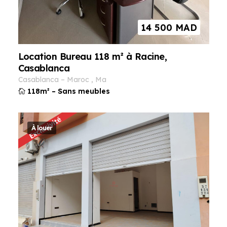
14 500
MAD
Location Bureau 118 m² à Racine,
Casablanca
casablanca
–
maroc
,
ma
118m²
–
Sans meubles
À louer