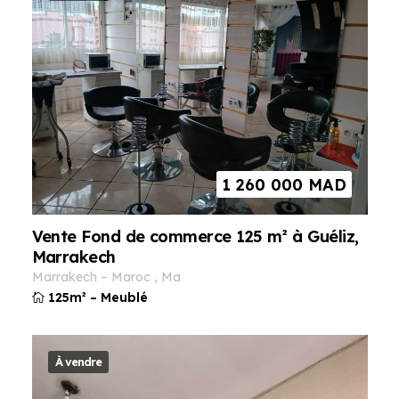
1 260 000
MAD
Vente Fond de commerce 125 m² à Guéliz,
Marrakech
marrakech
–
maroc
,
ma
125m²
–
Meublé
À vendre