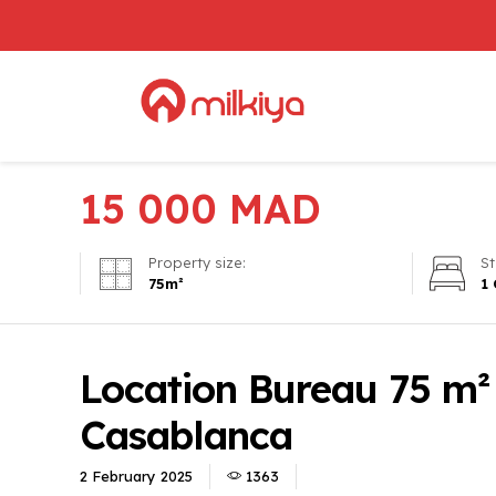
15 000
MAD
Property size:
St
75
m²
1
Location Bureau 75 m²
Casablanca
2 February 2025
1363