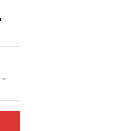
l
ing