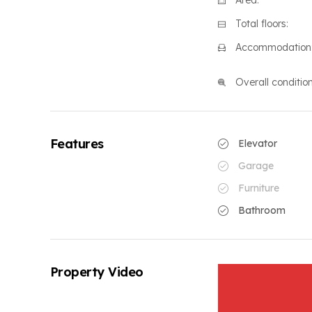
Area:
Total floors:
Accommodation
Overall condition
Features
Elevator
Garage
Furniture
Bathroom
Property Video