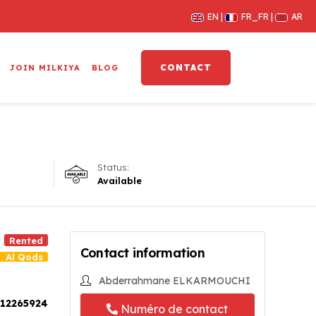
EN
FR_FR
AR
CONTACT
JOIN MILKIYA
BLOG
Status:
Available
Rented
Contact information
Al Qods
Abderrahmane ELKARMOUCHI
12265924
Numéro de contact