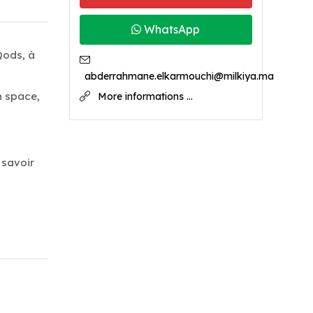
WhatsApp
Qods, à
abderrahmane.elkarmouchi@milkiya.ma
n space,
More informations ...
 savoir