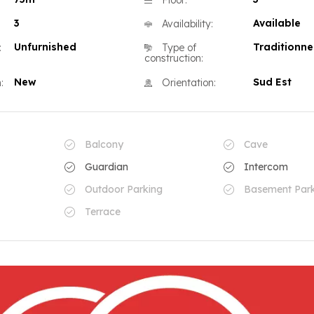
Floor:
3
Available
Availability:
Unfurnished
Traditionne
:
Type of
construction:
New
Sud Est
:
Orientation:
Balcony
Cave
Guardian
Intercom
Outdoor Parking
Basement Park
Terrace