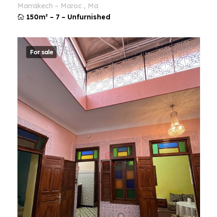
marrakech
–
maroc
,
ma
150m²
–
7
–
Unfurnished
For sale