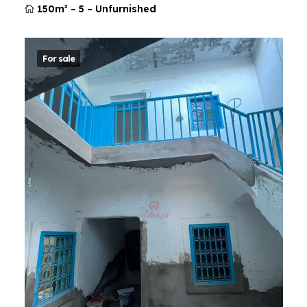
150m²
–
5
–
Unfurnished
For sale