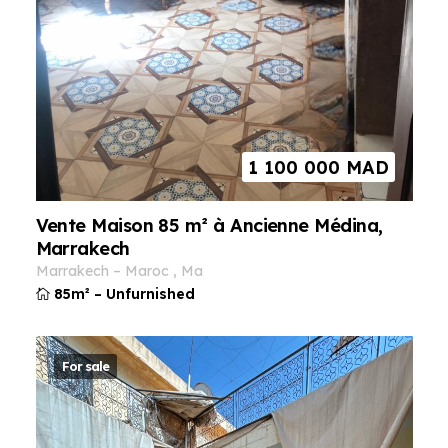
1 100 000
MAD
Vente Maison 85 m² à Ancienne Médina,
Marrakech
marrakech
–
maroc
,
ma
85m²
–
Unfurnished
For sale