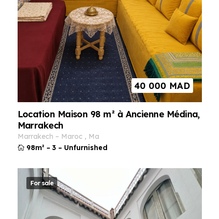
40 000
MAD
Location Maison 98 m² à Ancienne Médina,
Marrakech
marrakech
–
maroc
,
ma
98m²
–
3
–
Unfurnished
For sale