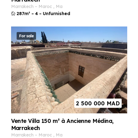
marrakech
–
maroc
,
ma
287m²
–
4
–
Unfurnished
For sale
2 500 000
MAD
Vente Villa 150 m² à Ancienne Médina,
Marrakech
marrakech
–
maroc
,
ma