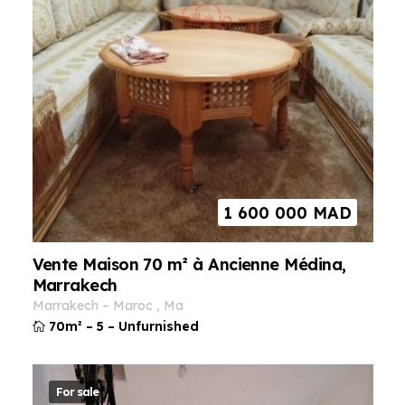
1 600 000
MAD
Vente Maison 70 m² à Ancienne Médina,
Marrakech
marrakech
–
maroc
,
ma
70m²
–
5
–
Unfurnished
For sale