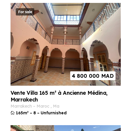
For sale
4 800 000
MAD
Vente Villa 165 m² à Ancienne Médina,
Marrakech
marrakech
–
maroc
,
ma
165m²
–
8
–
Unfurnished