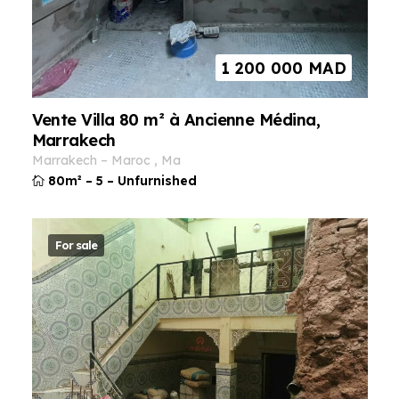
1 200 000
MAD
Vente Villa 80 m² à Ancienne Médina,
Marrakech
marrakech
–
maroc
,
ma
80m²
–
5
–
Unfurnished
For sale