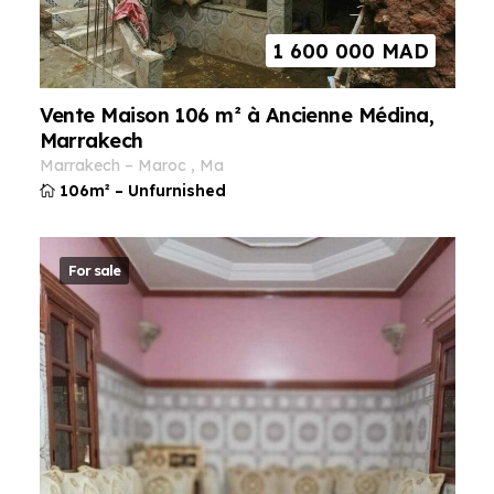
1 600 000
MAD
Vente Maison 106 m² à Ancienne Médina,
Marrakech
marrakech
–
maroc
,
ma
106m²
–
Unfurnished
For sale