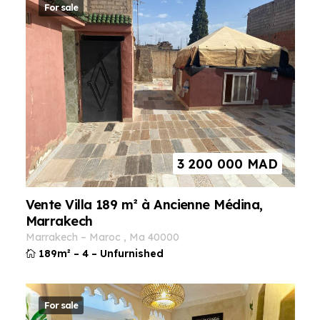
For sale
3 200 000
MAD
Vente Villa 189 m² à Ancienne Médina,
Marrakech
marrakech
–
maroc
,
ma
40000
189m²
–
4
–
Unfurnished
For sale