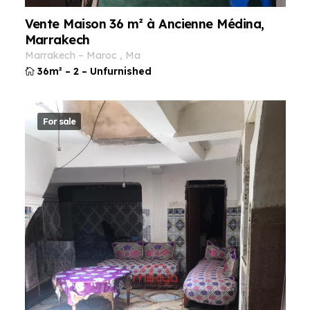
Vente Maison 36 m² à Ancienne Médina,
Marrakech
marrakech
–
maroc
,
ma
36m²
–
2
–
Unfurnished
For sale