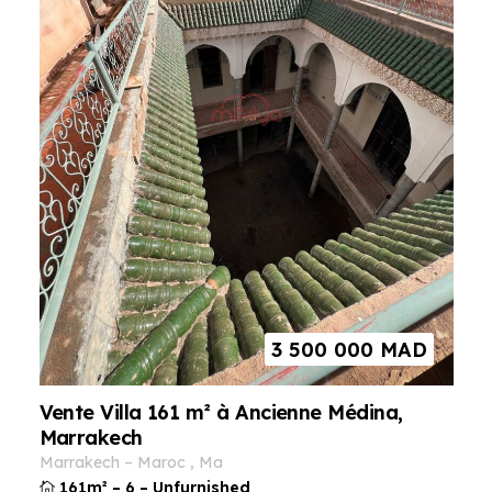
3 500 000
MAD
Vente Villa 161 m² à Ancienne Médina,
Marrakech
marrakech
–
maroc
,
ma
161m²
–
6
–
Unfurnished