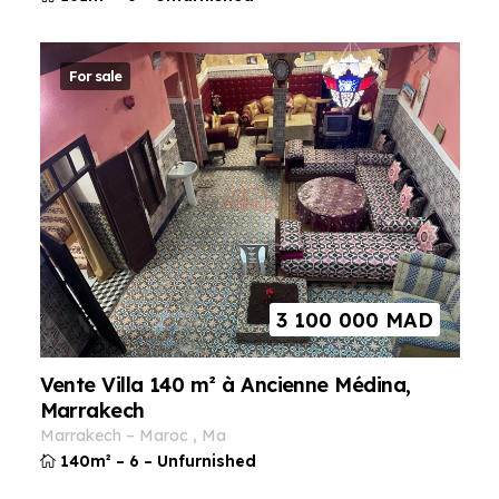
For sale
3 100 000
MAD
Vente Villa 140 m² à Ancienne Médina,
Marrakech
marrakech
–
maroc
,
ma
140m²
–
6
–
Unfurnished