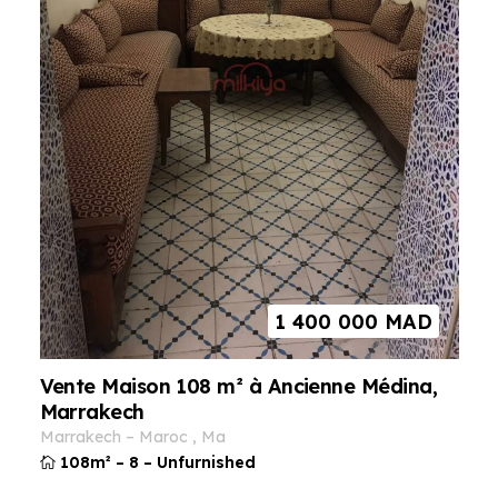
1 400 000
MAD
Vente Maison 108 m² à Ancienne Médina,
Marrakech
marrakech
–
maroc
,
ma
108m²
–
8
–
Unfurnished