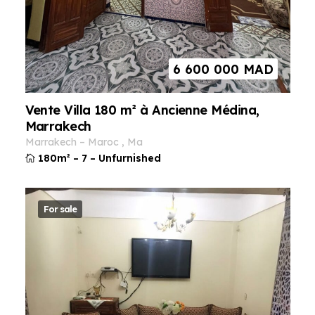
6 600 000
MAD
Vente Villa 180 m² à Ancienne Médina,
Marrakech
marrakech
–
maroc
,
ma
180m²
–
7
–
Unfurnished
For sale