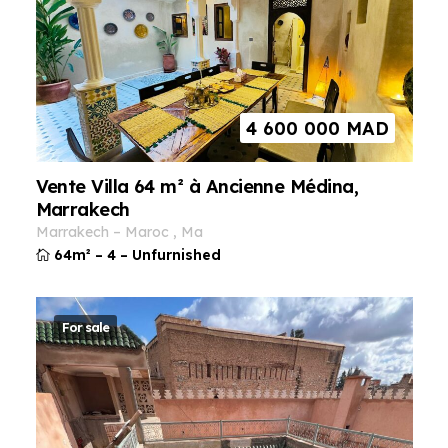
4 600 000
MAD
Vente Villa 64 m² à Ancienne Médina,
Marrakech
marrakech
–
maroc
,
ma
64m²
–
4
–
Unfurnished
For sale