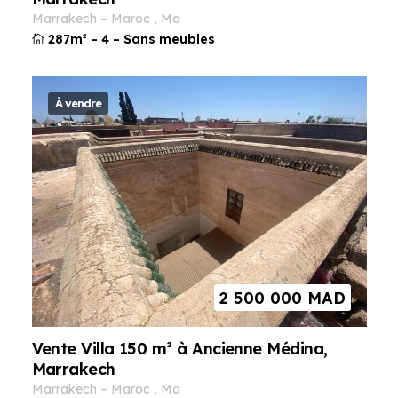
marrakech
–
maroc
,
ma
287m²
–
4
–
Sans meubles
À vendre
2 500 000
MAD
Vente Villa 150 m² à Ancienne Médina,
Marrakech
marrakech
–
maroc
,
ma