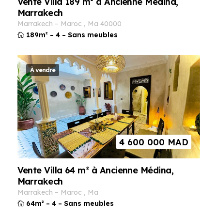
Vente Villa 189 m² à Ancienne Médina,
Marrakech
marrakech
–
maroc
,
ma
40000
189m²
–
4
–
Sans meubles
À vendre
4 600 000
MAD
Vente Villa 64 m² à Ancienne Médina,
Marrakech
marrakech
–
maroc
,
ma
64m²
–
4
–
Sans meubles