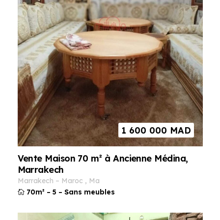
1 600 000
MAD
Vente Maison 70 m² à Ancienne Médina,
Marrakech
marrakech
–
maroc
,
ma
70m²
–
5
–
Sans meubles