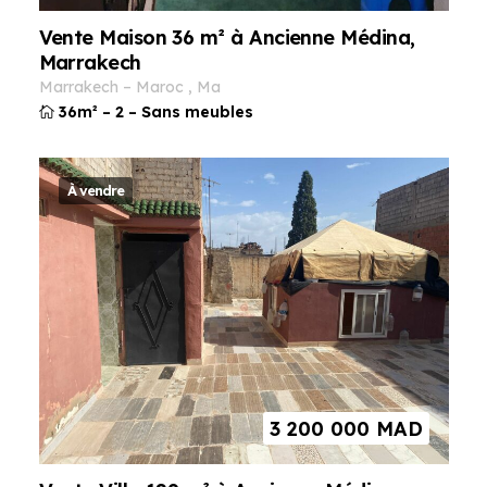
Vente Maison 36 m² à Ancienne Médina,
Marrakech
marrakech
–
maroc
,
ma
36m²
–
2
–
Sans meubles
À vendre
3 200 000
MAD