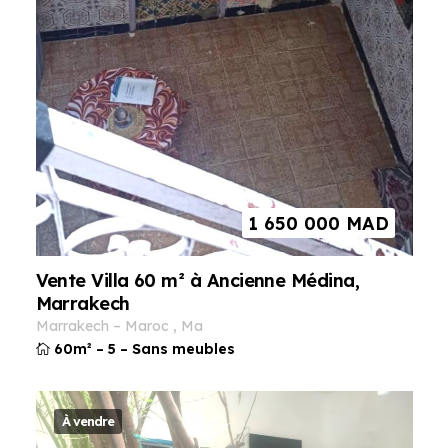
1 650 000
MAD
Vente Villa 60 m² à Ancienne Médina,
Marrakech
marrakech
–
maroc
,
ma
60m²
–
5
–
Sans meubles
À vendre