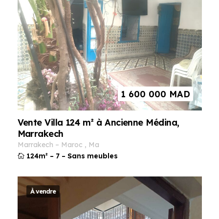
1 600 000
MAD
Vente Villa 124 m² à Ancienne Médina,
Marrakech
marrakech
–
maroc
,
ma
124m²
–
7
–
Sans meubles
À vendre