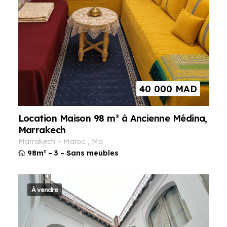
40 000
MAD
Location Maison 98 m² à Ancienne Médina,
Marrakech
marrakech
–
maroc
,
ma
98m²
–
3
–
Sans meubles
À vendre