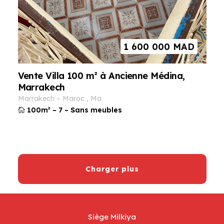
1 600 000
MAD
Vente Villa 100 m² à Ancienne Médina,
Marrakech
marrakech
–
maroc
,
ma
100m²
–
7
–
Sans meubles
Charger plus
Siège Milkiya