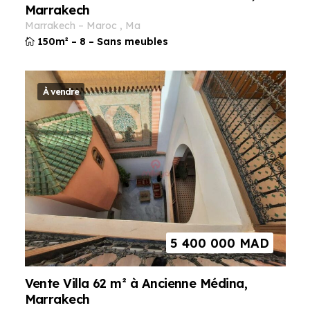
Marrakech
marrakech
–
maroc
,
ma
150m²
–
8
–
Sans meubles
À vendre
5 400 000
MAD
Vente Villa 62 m² à Ancienne Médina,
Marrakech