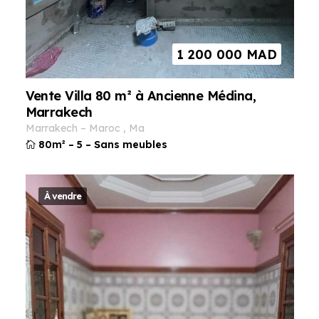
1 200 000
MAD
Vente Villa 80 m² à Ancienne Médina,
Marrakech
marrakech
–
maroc
,
ma
80m²
–
5
–
Sans meubles
À vendre