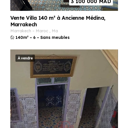
3 100 000
MAD
Vente Villa 140 m² à Ancienne Médina,
Marrakech
marrakech
–
maroc
,
ma
140m²
–
6
–
Sans meubles
À vendre