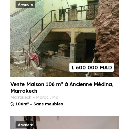
À vendre
1 600 000
MAD
Vente Maison 106 m² à Ancienne Médina,
Marrakech
marrakech
–
maroc
,
ma
106m²
–
Sans meubles
À vendre