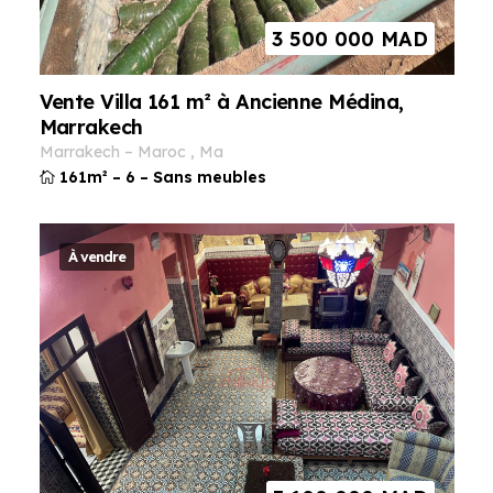
3 500 000
MAD
Vente Villa 161 m² à Ancienne Médina,
Marrakech
marrakech
–
maroc
,
ma
161m²
–
6
–
Sans meubles
À vendre