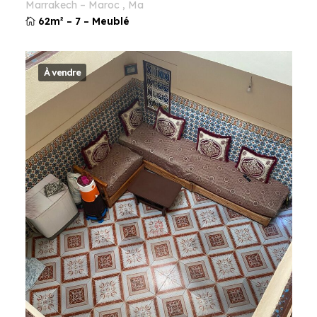
marrakech
–
maroc
,
ma
62m²
–
7
–
Meublé
À vendre